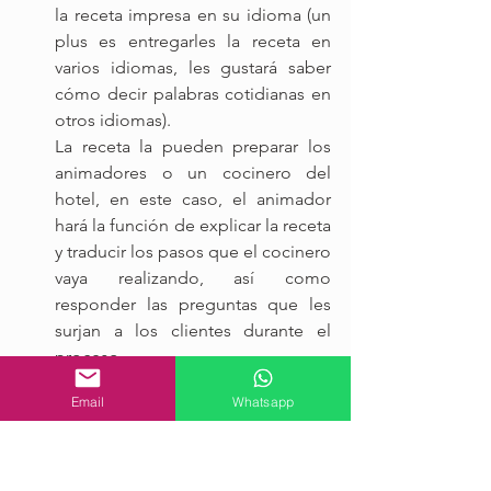
la receta impresa en su idioma (un 
plus es entregarles la receta en 
varios idiomas, les gustará saber 
cómo decir palabras cotidianas en 
otros idiomas).
La receta la pueden preparar los 
animadores o un cocinero del 
hotel, en este caso, el animador 
hará la función de explicar la receta 
y traducir los pasos que el cocinero 
vaya realizando, así como 
responder las preguntas que les 
surjan a los clientes durante el 
proceso.
Una vez terminada la receta, se realizará 
Email
Whatsapp
el emplatado y se le ofrecerá a cada 
cliente una porción individual para que 
puedan probarla.