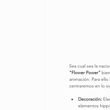
Sea cual sea la nacio
"Flower Power"
 bie
animación. Para ell
centraremos en lo si
Decoración:
 El
elementos hippie