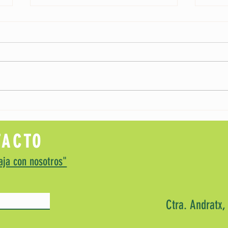
Por qué la animación ya no es un extra,
Las Pa
sino una herramienta de rentabilidad
Celebr
Entret
TACTO
aja con nosotros"
Ctra. Andratx,