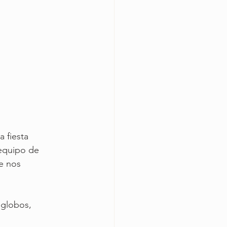
 fiesta 
 equipo de 
e nos 
 globos, 