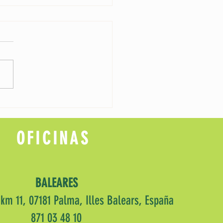
scuas: Tradición, Diversión y
ación - Animación y
enimiento hotelero.
OFICINAS
BALEARES
 km 11, 07181 Palma, Illes Balears, España
871 03 48 10