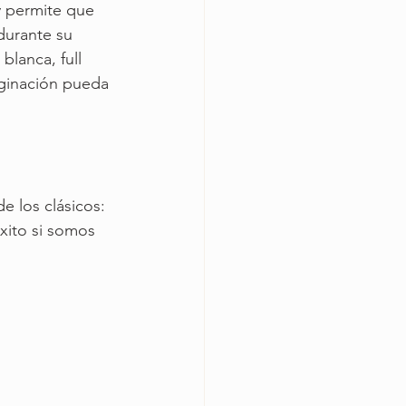
y permite que 
durante su 
lanca, full 
aginación pueda 
e los clásicos: 
xito si somos 