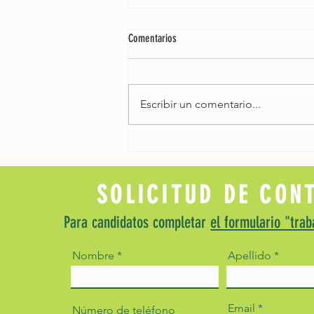
Comentarios
Escribir un comentario...
Organiza la mejor fiesta Flower Power en
tu hotel: guía para la organización de
fiestas temáticas
SOLICITUD DE CON
Para candidatos completar
el formulario "trab
Nombre
Apellido
Email
Número de teléfono