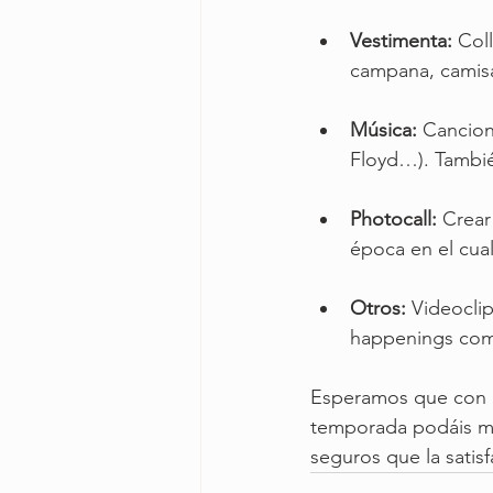
Vestimenta:
 Col
campana, camisa
Música:
 Cancion
Floyd…). Tambié
Photocall:
 Crear
época en el cua
Otros:
 Videocli
happenings como
Esperamos que con es
temporada podáis mo
seguros que la satisf