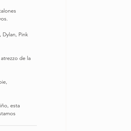
talones 
vos.
 Dylan, Pink 
atrezzo de la 
ie, 
ño, esta 
stamos 