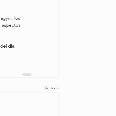
uagym, los 
n aspectos 
 del día
.
Ver todo