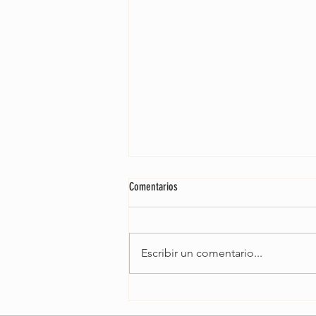
Comentarios
Escribir un comentario...
Organiza la mejor fiesta Flower Power en
tu hotel: guía para la organización de