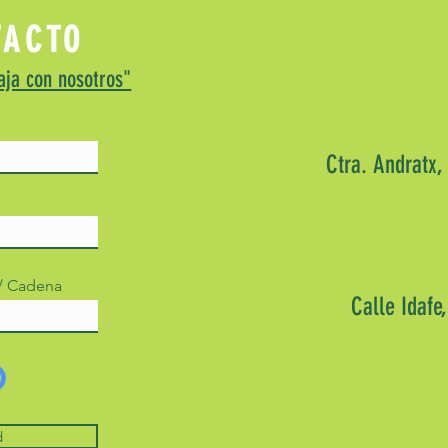
Entret
TACTO
aja con nosotros"
Ctra. Andratx,
 / Cadena
Calle Idafe
d