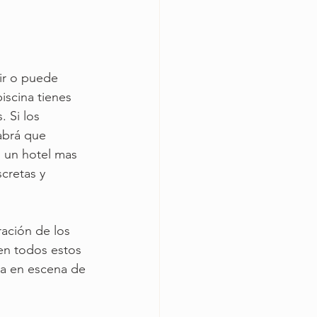
ir o puede 
iscina tienes 
 Si los 
abrá que 
n un hotel mas 
cretas y 
ración de los 
ien todos estos 
ta en escena de 