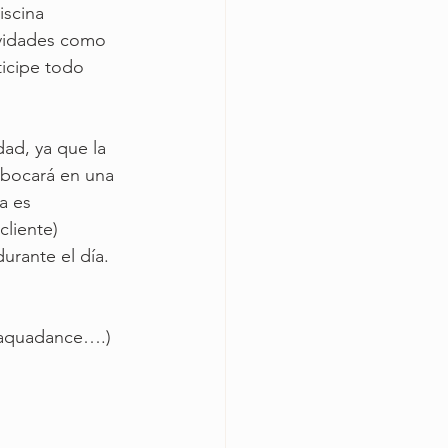
iscina 
ividades como 
ticipe todo 
ad, ya que la 
mbocará en una 
a es 
liente) 
urante el día.
 aquadance….)